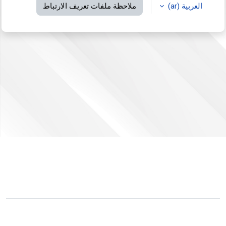
العربية ‎(ar)‎
ملاحظة ملفات تعريف الارتباط
لم يتم دخولك.
ملخص الاحتفاظ بالبيانات
التبديل إلى القالب القياسي
مشغل بواسطة
مودل